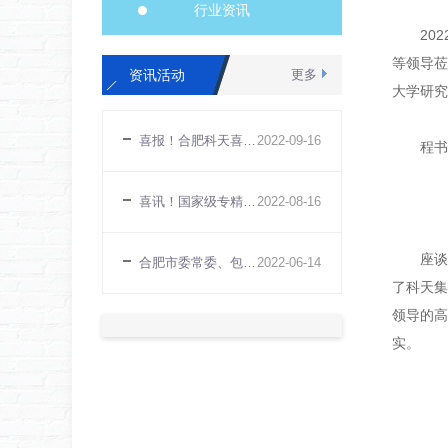
行业资讯
2022
等领导莅
资讯活动
更多
大学研究
喜报！合肥科天喜提安徽省专利银奖
2022
-
09
-
16
程书记
喜讯！国家级专精特新“小巨人”企业名单公布，水性科天上榜
2022
-
08
-
16
座谈会
合肥市委常委、包河区区委书记程雪涛一行莅临水性科天考察指导工作
2022
-
06
-
14
了科天集
领导的高
实。