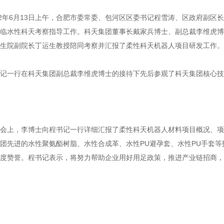
年6月13日上午，合肥市委常委、包河区区委书记程雪涛、区政府副区
临水性科天考察指导工作。科天集团董事长戴家兵博士、副总裁李维虎博
生院副院长丁运生教授陪同考察并汇报了柔性科天机器人项目研发工作。
一行在科天集团副总裁李维虎博士的接待下先后参观了科天集团核心技
上，李博士向程书记一行详细汇报了柔性科天机器人材料项目概况、项
团先进的水性聚氨酯树脂、水性合成革、水性PU避孕套、水性PU手套
度赞誉。程书记表示，将努力帮助企业用好用足政策，推进产业链招商，