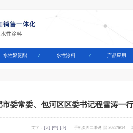
水性聚氨酯
水性涂料
产品应用
肥市委常委、包河区区委书记程雪涛一
文字：
[大]
[中]
[小]
手机页面二维码
2022/6/14